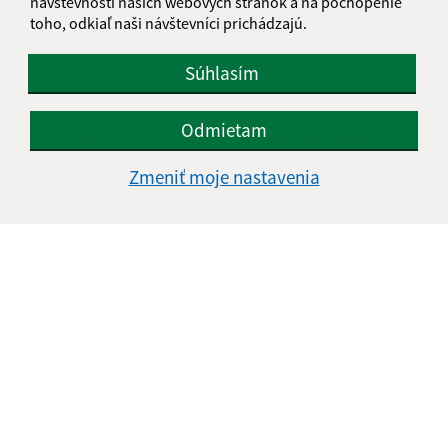
návštevnosti našich webových stránok a na pochopenie
toho, odkiaľ naši návštevníci prichádzajú.
Súhlasím
Odmietam
Oboznámil som sa so
spracúvaním osobných
údajov
Zmeniť moje nastavenia
Google reCaptcha Response
Odoslať správu
Úradné hodiny:
Deň
Čas doobeda
Čas poobede
Pondelok:
07:30 - 12:30
13:00 - 16:00
Utorok:
nestránkový deň
Streda:
07:30 - 12:30
13:00 - 16:00