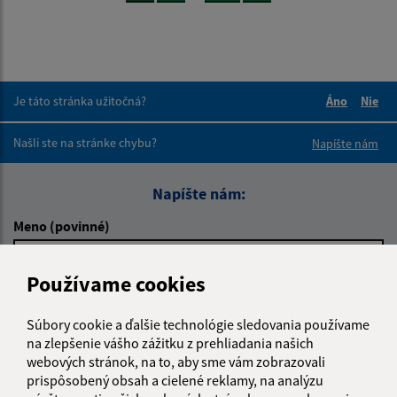
Je táto stránka užitočná?
Áno
Nie
Boli tieto 
Boli 
Našli ste na stránke chybu?
Napíšte nám
Napíšte nám:
Meno (povinné)
Používame cookies
E-mailová adresa (povinné)
Súbory cookie a ďalšie technológie sledovania používame
na zlepšenie vášho zážitku z prehliadania našich
webových stránok, na to, aby sme vám zobrazovali
Text vašej správy (povinné)
prispôsobený obsah a cielené reklamy, na analýzu