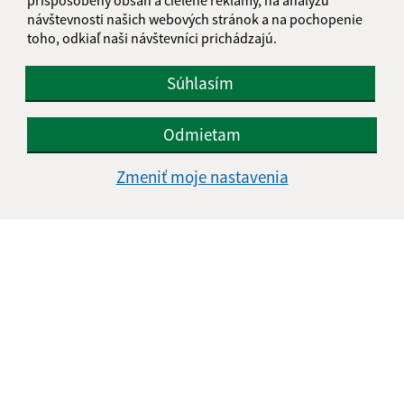
návštevnosti našich webových stránok a na pochopenie
toho, odkiaľ naši návštevníci prichádzajú.
Súhlasím
Odmietam
Oboznámil som sa so
spracúvaním osobných
údajov
Zmeniť moje nastavenia
Google reCaptcha Response
Odoslať správu
Úradné hodiny:
Deň
Čas doobeda
Čas poobede
Pondelok:
07:30 - 12:30
13:00 - 16:00
Utorok:
nestránkový deň