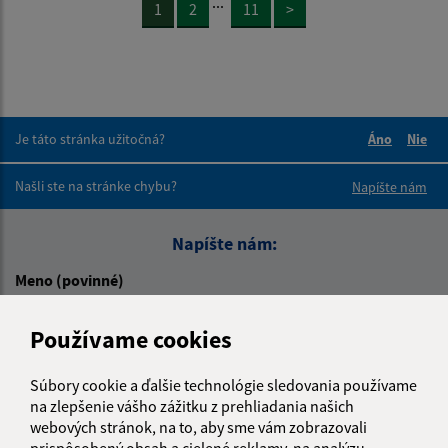
...
1
2
11
>
Je táto stránka užitočná?
Áno
Nie
Boli tieto 
Boli 
Našli ste na stránke chybu?
Napíšte nám
Napíšte nám:
Meno (povinné)
Používame cookies
E-mailová adresa (povinné)
Súbory cookie a ďalšie technológie sledovania používame
na zlepšenie vášho zážitku z prehliadania našich
webových stránok, na to, aby sme vám zobrazovali
Text vašej správy (povinné)
prispôsobený obsah a cielené reklamy, na analýzu