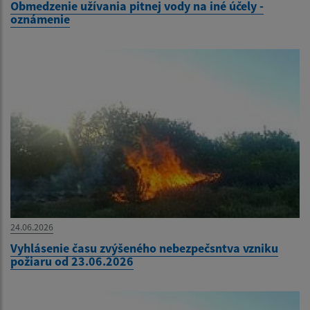
Obmedzenie užívania pitnej vody na iné účely -
oznámenie
24.06.2026
Vyhlásenie času zvýšeného nebezpečsntva vzniku
požiaru od 23.06.2026