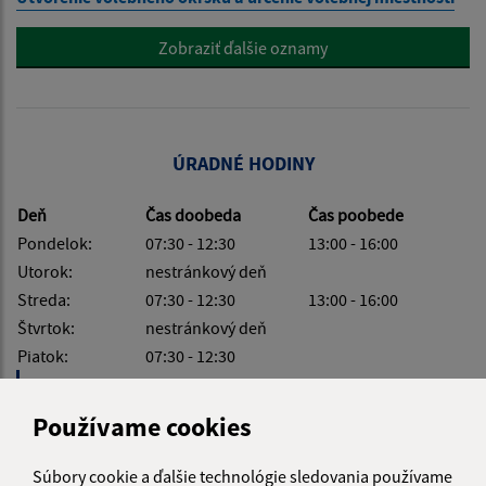
Zobraziť ďalšie oznamy
ÚRADNÉ HODINY
Deň
Čas doobeda
Čas poobede
Pondelok:
07:30 - 12:30
13:00 - 16:00
Utorok:
nestránkový deň
Streda:
07:30 - 12:30
13:00 - 16:00
Štvrtok:
nestránkový deň
Piatok:
07:30 - 12:30
Obedňajšia prestávka:
12:30 - 13:00
Používame cookies
Súbory cookie a ďalšie technológie sledovania používame