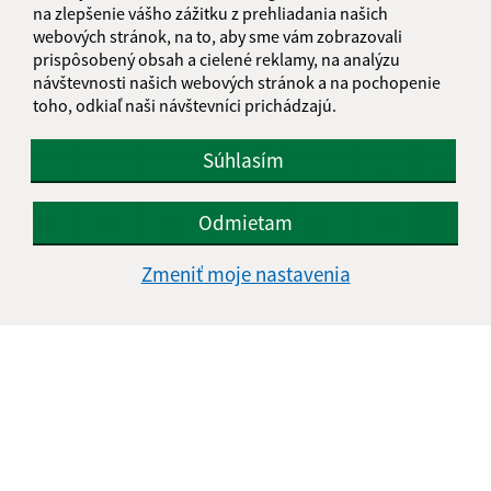
na zlepšenie vášho zážitku z prehliadania našich
KALENDÁR
webových stránok, na to, aby sme vám zobrazovali
prispôsobený obsah a cielené reklamy, na analýzu
návštevnosti našich webových stránok a na pochopenie
AUGUST 2026
toho, odkiaľ naši návštevníci prichádzajú.
PO
UT
ST
ŠT
PI
SO
NE
Súhlasím
01
02
Odmietam
03
04
05
06
07
08
09
10
11
12
13
14
15
16
Zmeniť moje nastavenia
17
18
19
20
21
22
23
24
25
26
27
28
29
30
31
Nedeľa, 9. august 2026