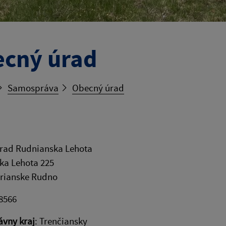
cný úrad
Samospráva
Obecný úrad
rad Rudnianska Lehota
ka Lehota 225
trianske Rudno
48566
vny kraj
: Trenčiansky