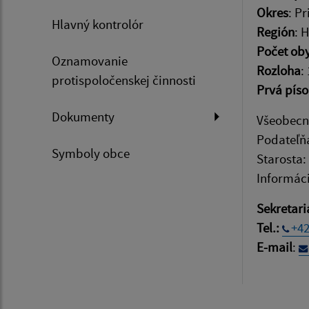
Okres
: P
Hlavný kontrolór
Región
: 
Počet ob
Oznamovanie
Rozloha
:
protispoločenskej činnosti
Prvá pís
Dokumenty
Všeobecn
Podateľň
Symboly obce
Starosta:
Informác
Sekretari
Tel.:
+42
E-mail
: