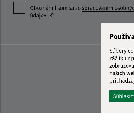
Oboznámil som sa so
spracúvaním osobný
údajov
Použív
Súbory co
zážitku z
zobrazova
našich we
prichádza
Súhlasí