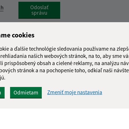
Google reCaptcha Response
Odoslať
ch
správu
ame cookies
okie a ďalšie technológie sledovania používame na zlepš
 prehliadania našich webových stránok, na to, aby sme v
li prispôsobený obsah a cielené reklamy, na analýzu náv
bových stránok a na pochopenie toho, odkiaľ naši návšte
jú.
Zmeniť moje nastavenia
m
Odmietam