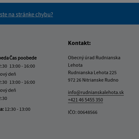
 ste na stránke chybu?
vás užitočné?
e pre vás užitočné?
Kontakt:
Obecný úrad Rudnianska
beda
Čas poobede
Lehota
2:30
13:00 - 16:00
Rudnianska Lehota 225
ový deň
972 26 Nitrianske Rudno
2:30
13:00 - 16:00
ový deň
info@rudnianskalehota.sk
2:30
+421 46 5455 350
ka:
12:30 - 13:00
IČO: 00648566