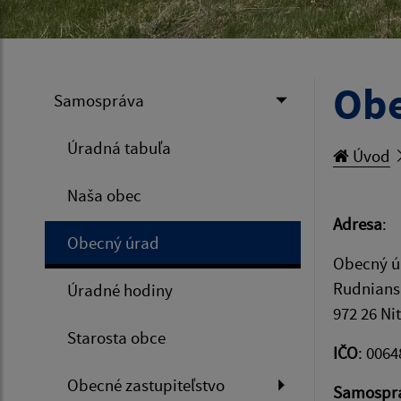
Obe
Samospráva
Úradná tabuľa
Úvod
Naša obec
Adresa
:
Obecný úrad
Obecný ú
Rudnians
Úradné hodiny
972 26 Ni
Starosta obce
IČO
: 006
Obecné zastupiteľstvo
Samosprá