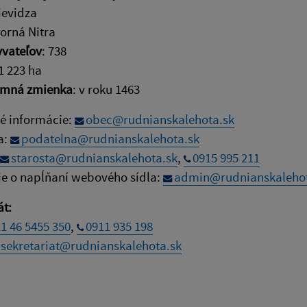
rievidza
Horná Nitra
yvateľov
: 738
 1 223 ha
omná zmienka
: v roku 1463
é informácie:
obec@rudnianskalehota.sk
a:
podatelna@rudnianskalehota.sk
starosta@rudnianskalehota.sk
,
0915 995 211
ie o napĺňaní webového sídla:
admin@rudnianskalehot
át:
1 46 5455 350
,
0911 935 198
sekretariat@rudnianskalehota.sk