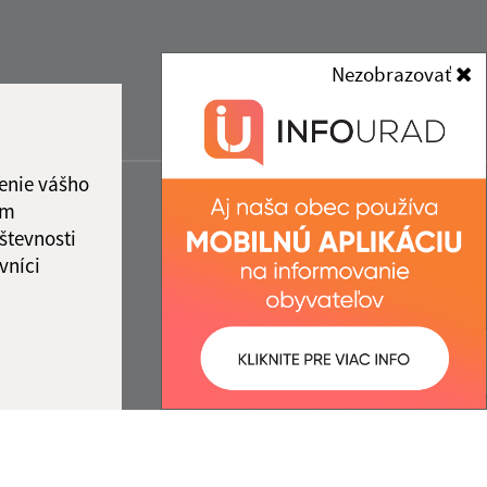
Nezobrazovať
enie vášho
ám
števnosti
vníci