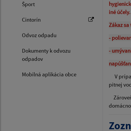
hygienick
Šport
iné účely.
Cintorín
Zákaz sa 
Odvoz odpadu
- polieva
Dokumenty k odvozu
- umývani
odpadov
napúšťan
Mobilná aplikácia obce
V príp
pitnej vo
Zároveň ž
domácnos
Zozn