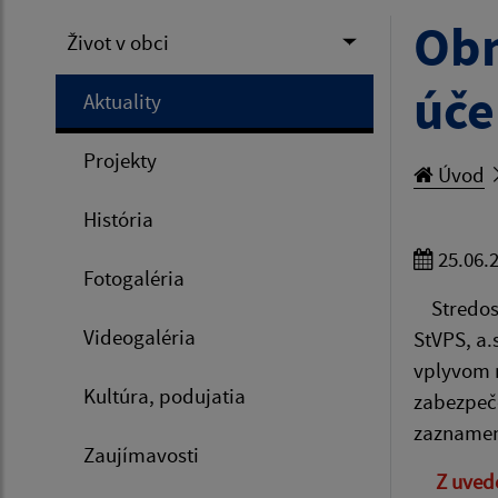
Obm
Život v obci
úče
Aktuality
Projekty
Úvod
História
25.06.
Fotogaléria
Stredos
Videogaléria
StVPS, a.
vplyvom n
Kultúra, podujatia
zabezpečo
zaznamena
Zaujímavosti
Z uved