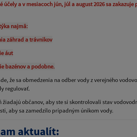
é účely a v mesiacoch jún, júl a august 2026 sa zakazuje
týka najmä:
nia záhrad a trávnikov
e áut
ie bazénov a podobne.
ade, že sa obmedzenia na odber vody z verejného vodov
dy regulovať.
iadajú občanov, aby ste si skontrolovali stav vodovodn
ti, aby sa zamedzilo prípadným únikom vody.
am aktualít: