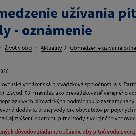
edzenie užívania pit
ly - oznámenie
Život v obci
Aktuality
Obmedzenie užívania pitnej
2026
lovenská vodárenská prevádzková spoločnosť, a.s. Partiz
s.), Závod 03 Prievidza ako prevádzkovateľ verejného v
epriaznivých klimatických podmienok je zaznamenaný po
vaná dodávka pitnej vody pre obyvateľov pripojených n
li aj zvýšenú spotrebu pitnej vody z verejného vodovodu
ených dôvodov žiadame občanov, aby pitnú vodu z verej