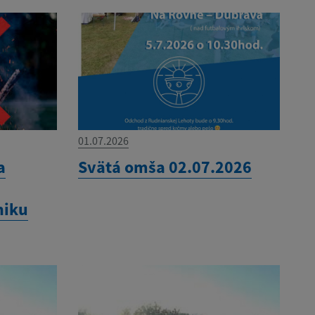
01.07.2026
a
Svätá omša 02.07.2026
niku