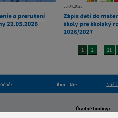
30.04.2026
nie o prerušení
Zápis detí do mater
iny 22.05.2026
školy pre školský r
2026/2027
...
1
2
11
itočné?
Našli
Áno
Nie
Boli tieto informácie pre 
Boli tieto informáci
Úradné hodiny: