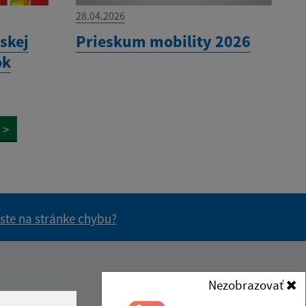
28.04.2026
skej
Prieskum mobility 2026
ok
>
 ste na stránke chybu?
vás užitočné?
e pre vás užitočné?
Kontakt:
Nezobrazovať