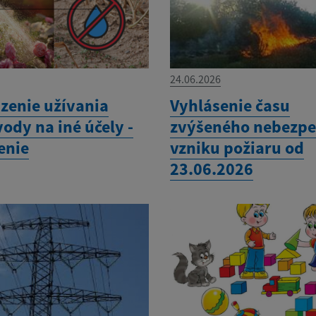
24.06.2026
enie užívania
Vyhlásenie času
vody na iné účely -
zvýšeného nebezpe
enie
vzniku požiaru od
23.06.2026