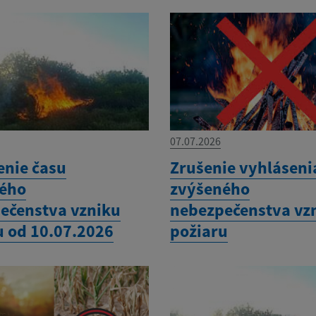
07.07.2026
enie času
Zrušenie vyhláseni
ého
zvýšeného
ečenstva vzniku
nebezpečenstva vz
u od 10.07.2026
požiaru