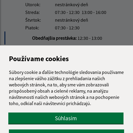
Utorok:
nestránkový deň
Streda:
07:30 - 12:30
13:00 - 16:00
Štvrtok:
nestránkový deň
Piatok:
07:30 - 12:30
Obedňajšia prestávka:
12:30 - 13:00
Používame cookies
Kontakt:
Obecný úrad Rudnianska Lehota
Súbory cookie a ďalšie technológie sledovania používame
Rudnianska Lehota 225
na zlepšenie vášho zážitku z prehliadania našich
972 26 Nitrianske Rudno
webových stránok, na to, aby sme vám zobrazovali
prispôsobený obsah a cielené reklamy, na analýzu
info@rudnianskalehota.sk
návštevnosti našich webových stránok a na pochopenie
+421 46 5455 350
toho, odkiaľ naši návštevníci prichádzajú.
IČO: 00648566
Súhlasím