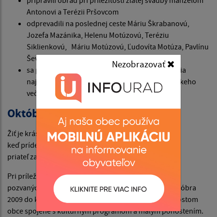
Antonovi a Terézii Pršovcom
odprevadili na poslednej ceste Máriu Škrabanovú,
Jozefa Mazánika, Helenu Motúzovú, Teréziu
Siklienkovú, Máriu Motúzovú, Ľudovíta Motúza, Pavlínu
Ševčíkovú a Rudolfa Petráša
Nezobrazovať
sa podieľali na príprave osláv Dňa matiek, prijatia
najstarších občanov starostom obce a Mikulášskeho
večierka
Október mesiac úcty k starším
Žiť je krásna vec a sú to skutočne krásne chvíle,
keď príde človek za človekom,
priateľ za priateľom so želaním všetkého dobrého.
Pri príležitosti Mesiaca úcty k starším smerovali kroky
pozvaných najstarších občanov našej obce, dňa 9. októbra
2009 do kultúrneho domu na slávnostné prijatie starostom
obce spojené s kultúrnym programom a malým pohostením.