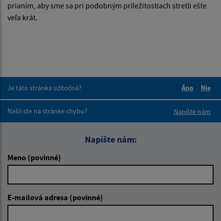
prianím, aby sme sa pri podobným príležitostiach stretli ešte
veľa krát.
Je táto stránka užitočná?
Áno
Nie
Boli tieto 
Boli 
Našli ste na stránke chybu?
Napíšte nám
Napíšte nám:
Meno (povinné)
E-mailová adresa (povinné)