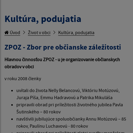
Kultúra, podujatia
Úvod
Život v obci
Kultúra, podujatia
ZPOZ - Zbor pre občianske záležitosti
Hlavnou činnosťou ZPOZ - u je organizovanie občianskych
obradov v obci
v roku 2008 členky
uvítali do života Nelly Belancovú, Viktóriu Motúzovú,
Juraja Píša, Emmu Hadravovú a Patrika Mikuláša
pripravili obrad pri príležitosti životného jubilea Pavla
Šutinského – 80 rokov
navštívili jubilujúce spoluobčianky Annu Motúzovú – 85
rokov, Paulínu Luchavovú - 80 rokov
pripravili obrad pri príležitosti zlatej svadby manželom