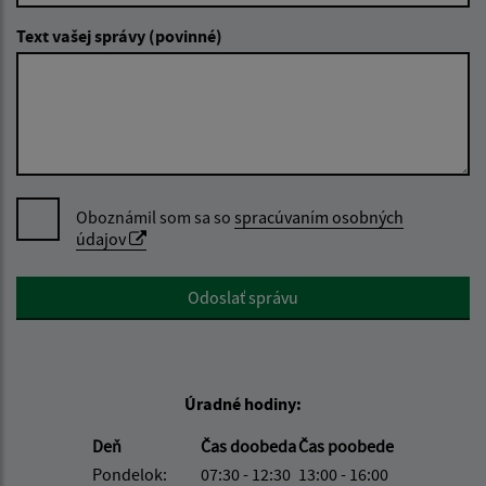
Text vašej správy (povinné)
Oboznámil som sa so
spracúvaním osobných
údajov
Google reCaptcha Response
Odoslať správu
Úradné hodiny:
Deň
Čas doobeda
Čas poobede
Pondelok:
07:30 - 12:30
13:00 - 16:00