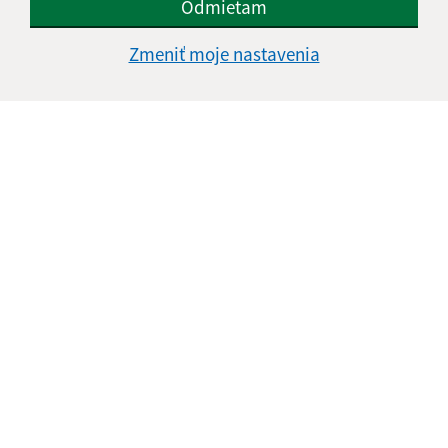
Odmietam
Zmeniť moje nastavenia
Informácie o stránke:
Vyhlásenie o prístupnosti
Autorské práva
Ochrana osobných údajov
Navigácia: