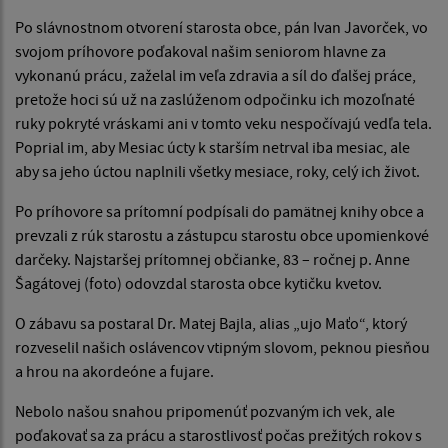
Po slávnostnom otvorení starosta obce, pán Ivan Javorček, vo
svojom príhovore poďakoval našim seniorom hlavne za
vykonanú prácu, zaželal im veľa zdravia a síl do ďalšej práce,
pretože hoci sú už na zaslúženom odpočinku ich mozoľnaté
ruky pokryté vráskami ani v tomto veku nespočívajú vedľa tela.
Poprial im, aby Mesiac úcty k starším netrval iba mesiac, ale
aby sa jeho úctou naplnili všetky mesiace, roky, celý ich život.
Po príhovore sa prítomní podpísali do pamätnej knihy obce a
prevzali z rúk starostu a zástupcu starostu obce upomienkové
darčeky. Najstaršej prítomnej občianke, 83 – ročnej p. Anne
Šagátovej (foto) odovzdal starosta obce kytičku kvetov.
O zábavu sa postaral Dr. Matej Bajla, alias „ujo Maťo“, ktorý
rozveselil našich oslávencov vtipným slovom, peknou piesňou
a hrou na akordeóne a fujare.
Nebolo našou snahou pripomenúť pozvaným ich vek, ale
poďakovať sa za prácu a starostlivosť počas prežitých rokov s