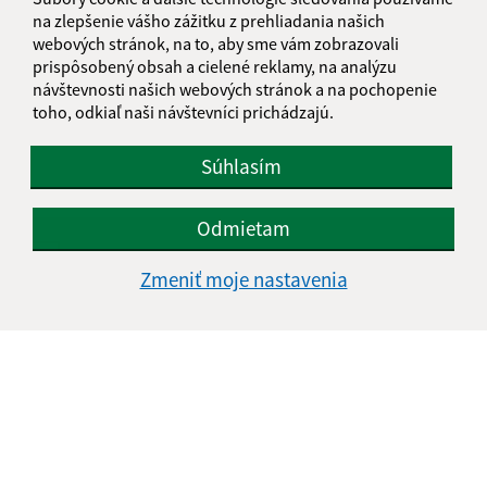
na zlepšenie vášho zážitku z prehliadania našich
webových stránok, na to, aby sme vám zobrazovali
prispôsobený obsah a cielené reklamy, na analýzu
Text vašej správy (povinné)
návštevnosti našich webových stránok a na pochopenie
toho, odkiaľ naši návštevníci prichádzajú.
Súhlasím
Odmietam
Oboznámil som sa so
spracúvaním osobných
Zmeniť moje nastavenia
údajov
Google reCaptcha Response
Odoslať správu
Úradné hodiny: