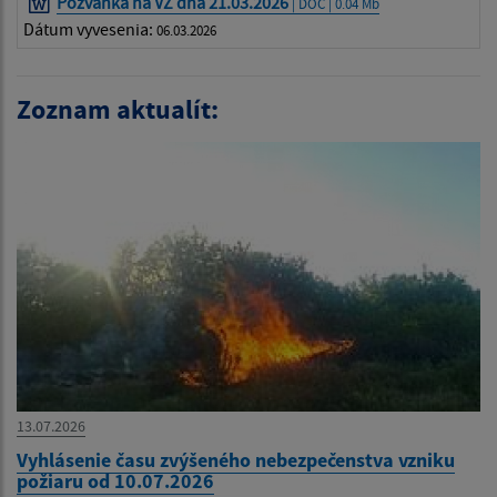
Pozvánka na VZ dňa 21.03.2026
| DOC | 0.04 Mb
Dátum vyvesenia:
06.03.2026
Zoznam aktualít:
13.07.2026
Vyhlásenie času zvýšeného nebezpečenstva vzniku
požiaru od 10.07.2026