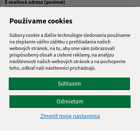
E-mailová adresa (povinné)
Používame cookies
Text vašej správy (povinné)
Súbory cookie a ďalšie technológie sledovania používame
na zlepšenie vášho zážitku z prehliadania našich
webových stránok, na to, aby sme vám zobrazovali
prispôsobený obsah a cielené reklamy, na analýzu
návštevnosti našich webových stránok a na pochopenie
toho, odkiaľ naši návštevníci prichádzajú.
Oboznámil som sa so
spracúvaním osobných
Súhlasím
údajov
Google reCaptcha Response
Odmietam
Odoslať správu
Zmeniť moje nastavenia
Úradné hodiny: