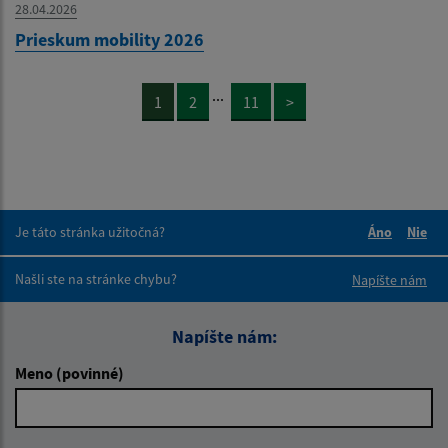
28.04.2026
Prieskum mobility 2026
...
1
2
11
>
Je táto stránka užitočná?
Áno
Nie
Boli tieto 
Boli 
Našli ste na stránke chybu?
Napíšte nám
Napíšte nám:
Meno (povinné)