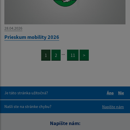
28.04.2026
Prieskum mobility 2026
...
1
2
11
>
Je táto stránka užitočná?
Áno
Nie
Boli tieto 
Boli 
Našli ste na stránke chybu?
Napíšte nám
Napíšte nám: