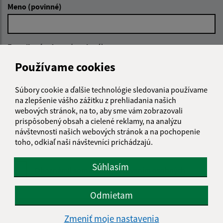
Meno (povinné)
E-mailová adresa (povinné)
Používame cookies
Text vašej správy (povinné)
Súbory cookie a ďalšie technológie sledovania používame
na zlepšenie vášho zážitku z prehliadania našich
webových stránok, na to, aby sme vám zobrazovali
prispôsobený obsah a cielené reklamy, na analýzu
návštevnosti našich webových stránok a na pochopenie
toho, odkiaľ naši návštevníci prichádzajú.
Súhlasím
Oboznámil som sa so
spracúvaním osobných
údajov
Odmietam
Google reCaptcha Response
Odoslať správu
Zmeniť moje nastavenia