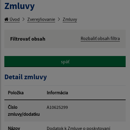
Zmluvy
Úvod
Zverejňovanie
Zmluvy
Filtrovať obsah
Rozbaliť obsah filtra
Hľadaný výraz:
späť
Hľadať v:
Detail zmluvy
Typ dátumu:
Položka
Informácia
Dátum od:
Číslo
A10625299
zmluvy/dodatku
Dátum do:
Názov
Dodatok k Zmluve o poskytovaní