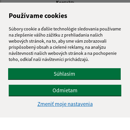
Kontakt:
Obecný úrad Rudnianska Lehota
Používame cookies
Rudnianska Lehota 225
972 26 Nitrianske Rudno
Súbory cookie a ďalšie technológie sledovania používame
na zlepšenie vášho zážitku z prehliadania našich
info@rudnianskalehota.sk
webových stránok, na to, aby sme vám zobrazovali
+421 46 5455 350
prispôsobený obsah a cielené reklamy, na analýzu
návštevnosti našich webových stránok a na pochopenie
IČO: 00648566
toho, odkiaľ naši návštevníci prichádzajú.
Súhlasím
Odmietam
Zmeniť moje nastavenia