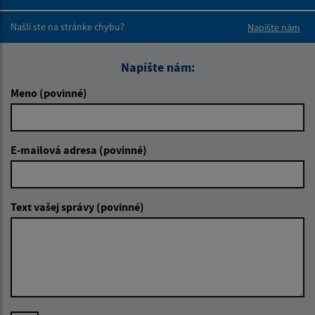
Boli tieto 
Boli 
Našli ste na stránke chybu?
Napíšte nám
Napíšte nám:
Meno (povinné)
E-mailová adresa (povinné)
Text vašej správy (povinné)