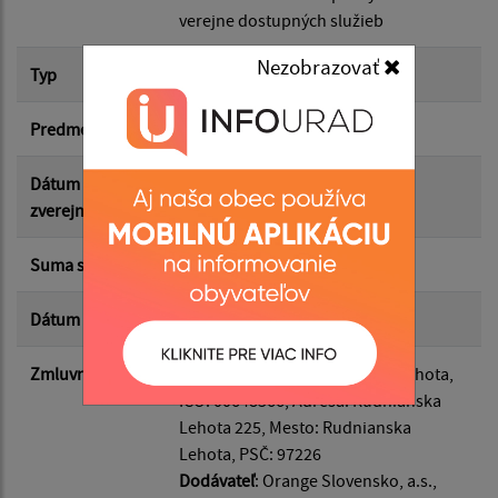
verejne dostupných služieb
Suma od:
Nezobrazovať
Typ
Hlavná zmluva
Predmet
Aktivácia ďaľších služieb
Suma do:
Dátum
18.05.2026
zverejnenia
Typ:
Suma s DPH*
0.00 €
Dátum uzavretia
13.05.2026
Filtrovať
Reset
Zmluvná strana
Odberateľ
: Obec Rudnianska Lehota,
IČO: 00648566, Adresa: Rudnianska
Lehota 225, Mesto: Rudnianska
Lehota, PSČ: 97226
Dodávateľ
: Orange Slovensko, a.s.,