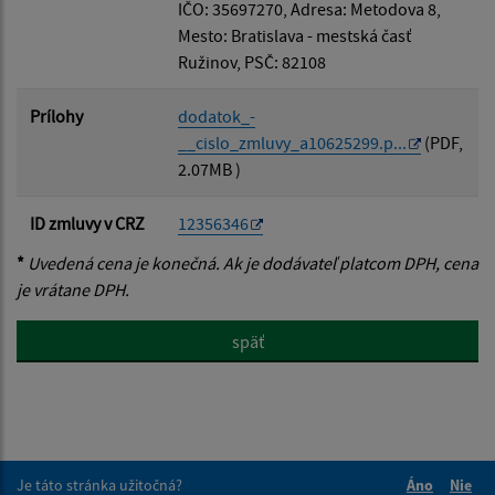
IČO: 35697270, Adresa: Metodova 8,
Mesto: Bratislava - mestská časť
Ružinov, PSČ: 82108
Prílohy
dodatok_-
__cislo_zmluvy_a10625299.p...
(PDF,
2.07MB )
ID zmluvy v CRZ
12356346
*
Uvedená cena je konečná. Ak je dodávateľ platcom DPH, cena
je vrátane DPH.
späť
Je táto stránka užitočná?
Áno
Nie