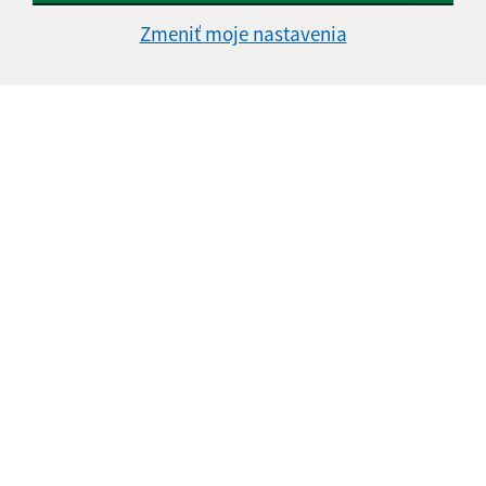
Zmeniť moje nastavenia
Informácie o stránke:
Vyhlásenie o prístupnosti
Autorské práva
Ochrana osobných údajov
Navigácia:
Vytlačiť aktuálnu stránku