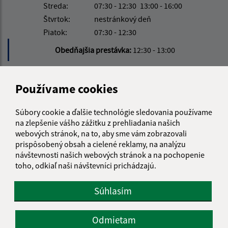
Streda:
07:30 - 12:30
13:00 - 16:00
Štvrtok:
nestránkový deň
Piatok:
07:30 - 12:30
Obedňajšia prestávka:
12:30 - 13:00
Kontakt:
Používame cookies
Obecný úrad Rudnianska Lehota
Súbory cookie a ďalšie technológie sledovania používame
Rudnianska Lehota 225
na zlepšenie vášho zážitku z prehliadania našich
972 26 Nitrianske Rudno
webových stránok, na to, aby sme vám zobrazovali
prispôsobený obsah a cielené reklamy, na analýzu
info@rudnianskalehota.sk
návštevnosti našich webových stránok a na pochopenie
+421 46 5455 350
toho, odkiaľ naši návštevníci prichádzajú.
IČO: 00648566
Súhlasím
Odmietam