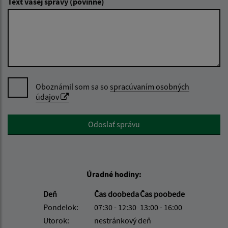
Text vašej správy (povinné)
Oboznámil som sa so
spracúvaním osobných
údajov
Google reCaptcha Response
Odoslať správu
Úradné hodiny:
Deň
Čas doobeda
Čas poobede
Pondelok:
07:30 - 12:30
13:00 - 16:00
Utorok:
nestránkový deň