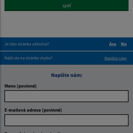
späť
Je táto stránka užitočná?
Áno
Nie
Boli tieto 
Boli 
Našli ste na stránke chybu?
Napíšte nám
Napíšte nám:
Meno (povinné)
E-mailová adresa (povinné)