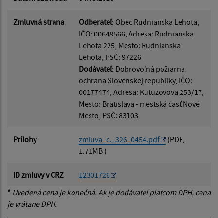
Zmluvná strana
Odberateľ
: Obec Rudnianska Lehota,
IČO: 00648566, Adresa: Rudnianska
Lehota 225, Mesto: Rudnianska
Lehota, PSČ: 97226
Dodávateľ
: Dobrovoľná požiarna
ochrana Slovenskej republiky, IČO:
00177474, Adresa: Kutuzovova 253/17,
Mesto: Bratislava - mestská časť Nové
Mesto, PSČ: 83103
Prílohy
zmluva_c._326_0454.pdf
(PDF,
1.71MB )
ID zmluvy v CRZ
12301726
*
Uvedená cena je konečná. Ak je dodávateľ platcom DPH, cena
je vrátane DPH.