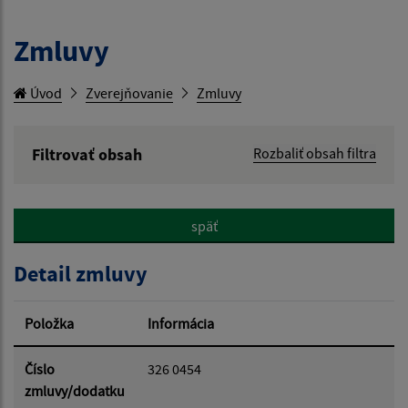
Zmluvy
Úvod
Zverejňovanie
Zmluvy
Filtrovať obsah
Rozbaliť obsah filtra
Hľadaný výraz:
späť
Hľadať v:
Detail zmluvy
Typ dátumu:
Položka
Informácia
Dátum od:
Číslo
326 0454
zmluvy/dodatku