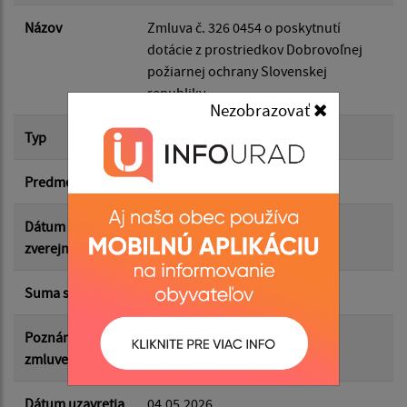
Dátum do:
Názov
Zmluva č. 326 0454 o poskytnutí
dotácie z prostriedkov Dobrovoľnej
požiarnej ochrany Slovenskej
Suma od:
republiky
Nezobrazovať
Typ
Hlavná zmluva
Suma do:
Predmet
Poskytnutie dotácie DHZO
Typ:
Dátum
04.05.2026
zverejnenia
Suma s DPH*
3 000.00 €
Filtrovať
Reset
Poznámka k
ročne, nie sme platcami DPH
zmluve/dodatku
Dátum uzavretia
04.05.2026